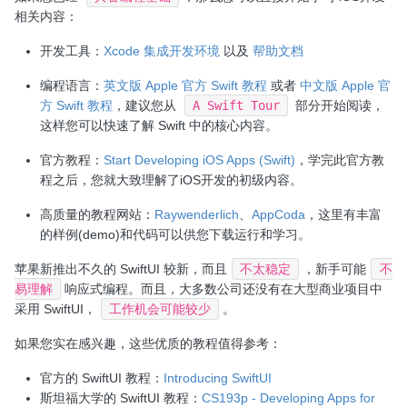
相关内容：
开发工具：
Xcode 集成开发环境
以及
帮助文档
编程语言：
英文版 Apple 官方 Swift 教程
或者
中文版 Apple 官
方 Swift 教程
，建议您从
A Swift Tour
部分开始阅读，
这样您可以快速了解 Swift 中的核心内容。
官方教程：
Start Developing iOS Apps (Swift)
，学完此官方教
程之后，您就大致理解了iOS开发的初级内容。
高质量的教程网站：
Raywenderlich
、
AppCoda
，这里有丰富
的样例(demo)和代码可以供您下载运行和学习。
苹果新推出不久的 SwiftUI 较新，而且
不太稳定
，新手可能
不
易理解
响应式编程。而且，大多数公司还没有在大型商业项目中
采用 SwiftUI，
工作机会可能较少
。
如果您实在感兴趣，这些优质的教程值得参考：
官方的 SwiftUI 教程：
Introducing SwiftUI
斯坦福大学的 SwiftUI 教程：
CS193p - Developing Apps for