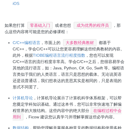
iOS
如果您打算
零基础入门
或者您想
成为优秀的程序员
，那
么这些内容将可能是您的必修课程：
C/C++编程语言
，市面上的
大多数经典教材
都基于
C/C++，学会C/C++可以让您更容易理解这些经典教材的内容。
此外，根据
TIOBE编程语言流行程度指数
，您也可以发现
C/C++语言的流行程度非常高。学会C/C++之后，您很容易学会
其他的流行语言，如：Java, Python, C#, Go, Swift 等。编程语
言类似于我们的人类语言，语言只是思想的载体。无论说英语
还是说普通话，我们想表达的意思其实是相同的，只是表现的
形式不同罢了。
计算机导论
，计算机导论展示了计算机科学体系框架，可以帮
您奠定学科知识基础。通过这本书，您可以非常快速地了解编
程世界的大致结构。这些内容中的绝大部分
在编程过程中会
用到
，Ficow 建议您认真学习并理解掌握这些必学内容。
数据结构
，帮助您理解并掌握各种常见的数据结构和使用多种