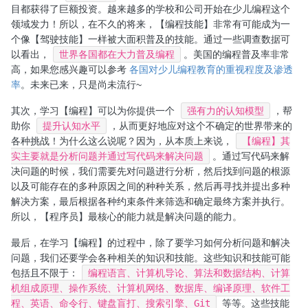
目都获得了巨额投资。越来越多的学校和公司开始在少儿编程这个
领域发力！所以，在不久的将来，【编程技能】非常有可能成为一
个像【驾驶技能】一样被大面积普及的技能。通过一些调查数据可
以看出，
世界各国都在大力普及编程
。美国的编程普及率非常
高，如果您感兴趣可以参考
各国对少儿编程教育的重视程度及渗透
率
。未来已来，只是尚未流行~
其次，学习【编程】可以为你提供一个
强有力的认知模型
，帮
助你
提升认知水平
，从而更好地应对这个不确定的世界带来的
各种挑战！为什么这么说呢？因为，从本质上来说，
【编程】其
实主要就是分析问题并通过写代码来解决问题
。通过写代码来解
决问题的时候，我们需要先对问题进行分析，然后找到问题的根源
以及可能存在的多种原因之间的种种关系，然后再寻找并提出多种
解决方案，最后根据各种约束条件来筛选和确定最终方案并执行。
所以，【程序员】最核心的能力就是解决问题的能力。
最后，在学习【编程】的过程中，除了要学习如何分析问题和解决
问题，我们还要学会各种相关的知识和技能。这些知识和技能可能
包括且不限于：
编程语言、计算机导论、算法和数据结构、计算
机组成原理、操作系统、计算机网络、数据库、编译原理、软件工
程、英语、命令行、键盘盲打、搜索引擎、Git
等等。这些技能