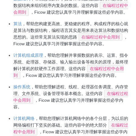
数据结构来组织程序内复杂的数据。这些内容
在编程过程中
会用到
，Ficow 建议您认真学习并理解掌握这些必学内容。
算法
，帮助您构建更高效、更稳健的程序。构成程序的核心就
是算法与数据结构，编程语言其实是用来表达算法和数据结构
思想的。这些常见算法实现的思路
在编程过程中会用到
，
Ficow 建议您认真学习并理解掌握这些必学内容。
计算机组成原理
，帮助您理解并掌握数据的表示、运算、指令
系统、处理器、存储器、输入输出设备等相关的原理，最终理
解计算机的软硬件工作原理。这些内容
在编程过程中会用
到
，Ficow 建议您认真学习并理解掌握这些必学内容。
操作系统
，帮助您理解进程、线程、处理器任务调度、内存管
理、文件系统、设备管理等基本概念。这些内容
在编程过程
中会用到
，Ficow 建议您认真学习并理解掌握这些必学内
容。
计算机网络
，帮助您理解计算机网络中的各个分层，为以后的
网络编程打下坚实的基础。这些内容中的绝大部分
在编程过
程中会用到
，Ficow 建议您认真学习并理解掌握这些必学内